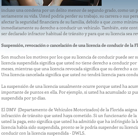
incluso una condena por un delito menor de segundo grado, como un
seriamente su vida. Usted podría perder su trabajo, su carrera o sus per
afectar la seguridad financiera de su familia, debido a que ,como mínim
inmediatamente su derecho a conducir un vehículo. También, este conta
ser declarado infractor habitual de tránsito y para que su licencia sea r
Suspensión, revocación o cancelación de una licencia de conducir de la F
Son muchos los motivos por los que su licencia de conducir puede ser 
licencia suspendida significa que usted no tiene derecho a conducir p
meses, mientras que una licencia revocada significa que su derecho a
Una licencia cancelada significa que usted no tendrá licencia para condu
La suspensión de una licencia usualmente ocurre porque usted ha acu
importante de puntos en ella. Por ejemplo, si usted ha acumulado 12 pun
suspendida por 30 días.
El DMV (Departamento de Vehículos Motorizados) de la Florida asigna p
infracción de tránsito que usted haya cometido. Si un funcionario de la 
usted la paga, esto significa que usted ha admitido que ha infringido la l
licencia había sido suspendida, pronto se le podría suspender su licenci
conducir con la licencia suspendida - DWLS.