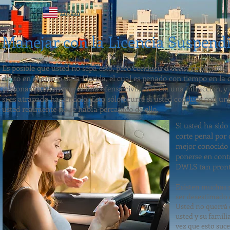
English
Manejar con la Licencia Suspend
Es posible que usted no sepa esto, pero conducir a conscientemente
delito en el estado de la Florida, el cual es penado con tiempo en l
personas piensan que es una ofensa civil, es decir, una infracción, 
si es atrapado haciéndolo. Esto sólo ocurre si usted conduce con un
usted realmente no se había percatado de ello.
Si usted ha sido
corte penal por 
mejor conocido p
ponerse en cont
DWLS tan pront
Existen muchas r
ser desestimado 
Usted no querrá 
usted y su famili
vez que esto suc