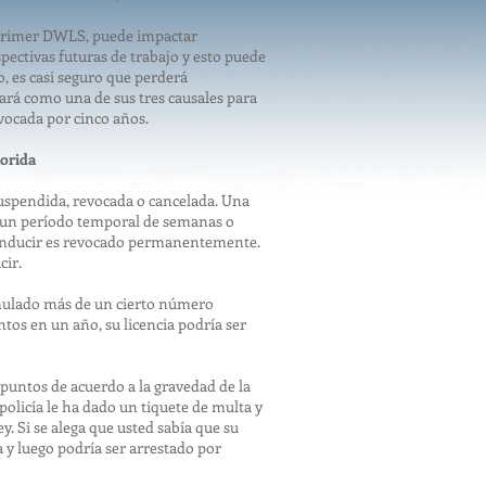
 primer DWLS, puede impactar
spectivas futuras de trabajo y esto puede
o, es casi seguro que perderá
rá como una de sus tres causales para
evocada por cinco años.
lorida
suspendida, revocada o cancelada. Una
or un período temporal de semanas o
 conducir es revocado permanentemente.
cir.
mulado más de un cierto número
tos en un año, su licencia podría ser
untos de acuerdo a la gravedad de la
policía le ha dado un tiquete de multa y
ey. Si se alega que usted sabía que su
a y luego podría ser arrestado por