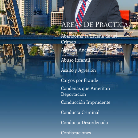
Abandonar la Escena de un
Crimen
Abuso a Ancianos
Abuso Infantil
Asalto y Agresión
Cargos por Fraude
Condenas que Ameritan
Deportacion
Conducción Imprudente
Conducta Criminal
Conducta Desordenada
Confiscaciones