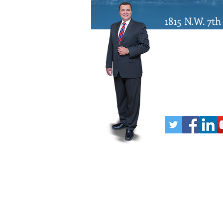
1815 N.W. 7th
Miami, Flori
1-800-333-LE
Dade: 305-64
Fax: 305-644
amq@crimin
© Derechos de autor reservados, 2025, "
Lawyers", ofrece servicios de defensa cri
Originalmente el "Ticket Law Center", nue
Quirantes es licenciado para ejercer en 
interpretado como asesoramiento legal. I
de abogado-cliente. Dicha relación se es