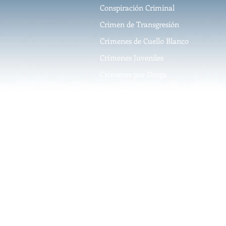
Conspiración Criminal
Crimen de Transgresión
Crímenes de Cuello Blanco
Crímenes Juveniles
Crímenes por Droga
Crímenes por Sexo
Crímenes Violentos
Delincuente Joven
Delincuentes Primerizos
DUI
Eliminación de Antecedentes
Penales
Evasión de Impuestos
Fraude contra Medicaid &
Medicare