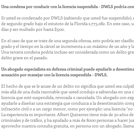
Una condena por conducir con la licencia suspendida - DWLS podría conl
Si usted es condenado por DWLS (sabiendo que usted fue suspendido), e
de segundo grado bajo el estutoto de la Florida s.775.082. En este caso, u
días y ser multado por hasta $500.
En el caso de que se trate de una segunda ofensa, esto podría ser clasi
grado y el tiempo en la cárcel se incrementa a un máximo de un año y l
Una tercera condena podría incluso ser considerada como un delito gra
delito grave en el pasado.
Un abogado especialista en defensa criminal puede ayudarle a desestima
acusación por manejar con la licencia suspendida - DWLS.
El hecho de que se le acuse de un delito no significa que usted sea culpa
más allá de una duda razonable que usted condujo a sabiendas en una 
licencia que esté suspendida, revocada o cancelada. Un abogado con ex
ayudarle a diseñar una estrategia que conduzca a la desestimación compl
infracción civil o a un cargo menor, como por ejemplo: una licencia "no v
La experiencia es importante. Albert Quirantes tiene más de 30 años d
criminales y de tráfico, y ha ayudado a más de 8000 personas a hacer just
aproveche nuestra consulta gratuita, en persona con un abogado, llama