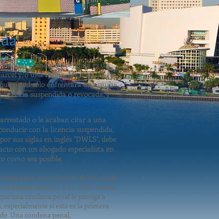
ida
 con una licencia suspendida es un
a cárcel y/o una multa. Muchas
y que usted sólo enfrentará una multa
a licencia suspendida o revocada, y
 arrestado o le acaban citar a una
conducir con la licencia suspendida,
or sus siglas en inglés "DWLS", debe
acto con un abogado especialista en
o como sea posible.
azones por las cuales este delito puede
o al menos reducido a un delito menor.
que una condena penal le persiga a
a, especialmente si esta es la primera
ede. Una condena penal,