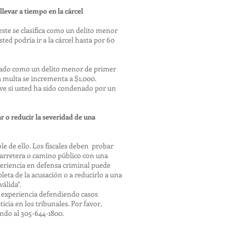
levar a tiempo en la cárcel
ste se clasifica como un delito menor
sted podría ir a la cárcel hasta por 60
ficado como un delito menor de primer
a multa se incrementa a $1,000.
ve si usted ha sido condenado por un
r o reducir la severidad de una
ble de ello. Los fiscales deben probar
carretera o camino público con una
periencia en defensa criminal puede
eta de la acusación o a reducirlo a una
álida".
e experiencia defendiendo casos
icia en los tribunales. Por favor,
ndo al 305-644-1800.