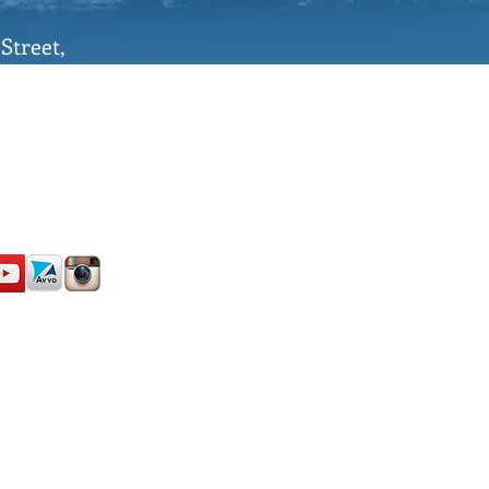
 Street,
da 33125
GAL (5342)
4-1800
-1999
aldefendant.com
The Ticket Lawyers, PA", una corporación de Florida operando como "Albe
minal estatal y federal de primer nivel en toda Florida.
stra sede se encuentra en 1815 N.W. 7th Street, Miami, Florida 33125. Des
Florida como abogado, con el objetivo de proporcionar contenido informati
nteractuar con nuestro sitio web, enviarnos correos electrónicos o mens
tablece únicamente mediante la contratación formal, un acuerdo escrito y