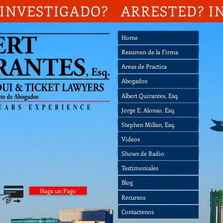
INVESTIGADO? ARRESTED? I
Home
Home
Resumen de la Firma
Resumen de la Firma
Areas de Practica
Areas de Practica
Abogados
Abogados
Videos
Albert Quirantes, Esq.
Shows de Radio
Jorge E. Alonso, Esq.
Testimoniales
Stephen Millan, Esq.
Blog
Videos
Recursos
Shows de Radio
Contactenos
Testimoniales
Blog
Haga un Pago
Recursos
3
Contactenos