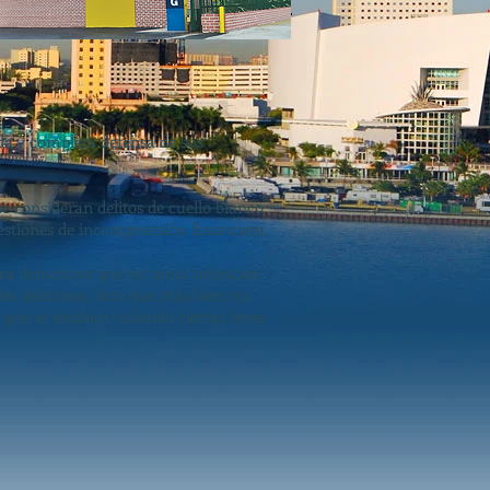
ada y completa defensa de sus
e consideran delitos de cuello blanco
stiones de incomprensión financiera.
ra demostrar que no tenía intención
es delictivas, sino que más bien no
 que se estaban violando ciertas leyes.