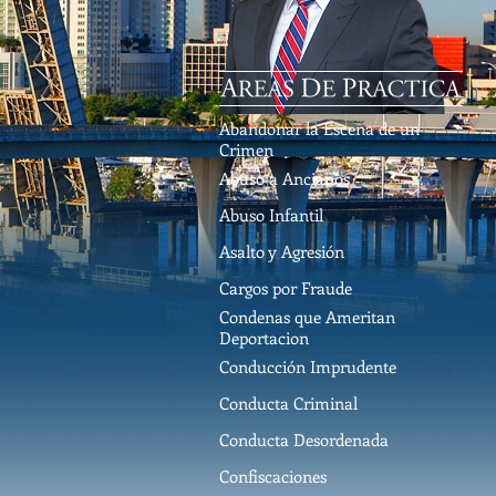
Abandonar la Escena de un
Crimen
Abuso a Ancianos
Abuso Infantil
Asalto y Agresión
Cargos por Fraude
Condenas que Ameritan
Deportacion
Conducción Imprudente
Conducta Criminal
Conducta Desordenada
Confiscaciones