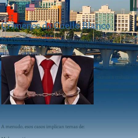
English
Crimenes de Cuello Blanco
En La Oficina Jurídica de Albert Quirantes, ofrecemos una sofistic
derechos en cargos de crímenes de cuello blanco.
Muchos delitos que s
son simplemente cue
Vamos a trabajar pa
de cometer actividad
estaba consciente de
A menudo, esos casos implican temas de: