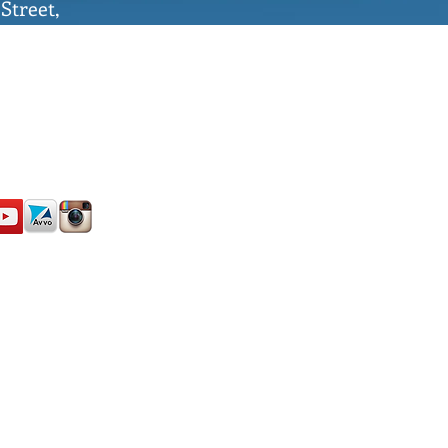
 Street,
da 33125
GAL (5342)
4-1800
-1999
aldefendant.com
The Ticket Lawyers, PA", una corporación de Florida operando como "Albe
minal estatal y federal de primer nivel en toda Florida.
stra sede se encuentra en 1815 N.W. 7th Street, Miami, Florida 33125. Des
Florida como abogado, con el objetivo de proporcionar contenido informati
nteractuar con nuestro sitio web, enviarnos correos electrónicos o mens
tablece únicamente mediante la contratación formal, un acuerdo escrito y
encial o urgente a través de este sitio web o por correo electrónico o 