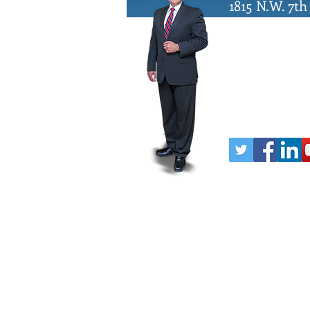
1815 N.W. 7th
Miami, Flori
1-800-333-LE
Dade: 305-64
Fax: 305-644
amq@crimin
© Derechos de autor reservados, 2025, "
Lawyers", ofrece servicios de defensa cri
Originalmente el "Ticket Law Center", nue
Quirantes es licenciado para ejercer en 
interpretado como asesoramiento legal. I
de abogado-cliente. Dicha relación se es
Aconsejamos no enviar información confid