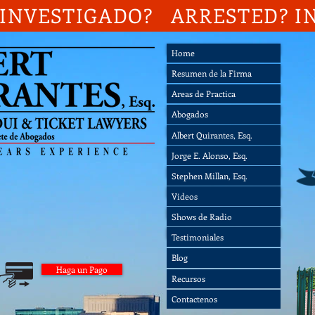
INVESTIGADO? ARRESTED? I
Home
Home
Resumen de la Firma
Resumen de la Firma
Areas de Practica
Areas de Practica
Abogados
Abogados
Videos
Albert Quirantes, Esq.
Shows de Radio
Jorge E. Alonso, Esq.
Testimoniales
Stephen Millan, Esq.
Blog
Videos
Recursos
Shows de Radio
Contactenos
Testimoniales
Blog
Haga un Pago
Recursos
3
Contactenos