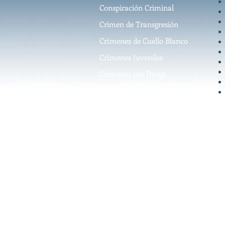
Conspiración Criminal
Crimen de Transgresión
Crímenes de Cuello Blanco
Crímenes Juveniles
Crímenes por Droga
Crímenes por Sexo
Crímenes Violentos
Delincuentes Primerizos
DUI
Eliminación de Antecedentes
Penales
Evasión de Impuestos
Fraude contra Medicaid &
Medicare
Fraude de Bienes Raíces e