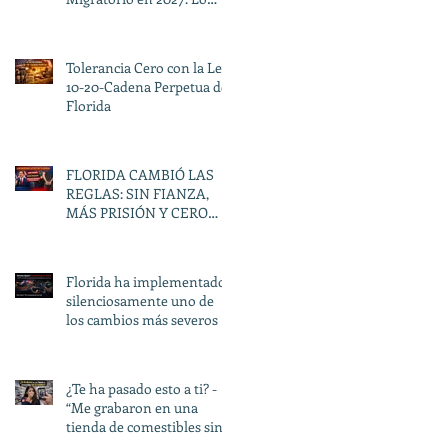
Que Debe Saber en Miami
Tolerancia Cero con la Ley
10-20-Cadena Perpetua de
Florida
FLORIDA CAMBIÓ LAS
REGLAS: SIN FIANZA,
MÁS PRISIÓN Y CERO
SEGUNDAS
OPORTUNIDADES
Florida ha implementado
silenciosamente uno de
los cambios más severos a
las leyes de tránsito en
décadas.
¿Te ha pasado esto a ti? -
“Me grabaron en una
tienda de comestibles sin
mi permiso. ¿De verdad