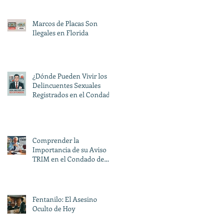
pueden hacer eso?”
Marcos de Placas Son
Ilegales en Florida
¿Dónde Pueden Vivir los
Delincuentes Sexuales
Registrados en el Condado
de Miami-Dade? Una Guía
sobre las Restricciones
Locales y Estatales
Comprender la
Importancia de su Aviso
TRIM en el Condado de
Miami-Dade
Fentanilo: El Asesino
Oculto de Hoy