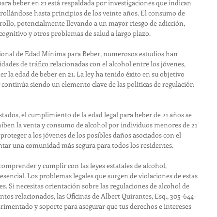
 para beber en 21 está respaldada por investigaciones que indican 
ollándose hasta principios de los veinte años. El consumo de 
rrollo, potencialmente llevando a un mayor riesgo de adicción, 
ognitivo y otros problemas de salud a largo plazo.
ional de Edad Mínima para Beber, numerosos estudios han 
ades de tráfico relacionadas con el alcohol entre los jóvenes, 
la edad de beber en 21. La ley ha tenido éxito en su objetivo 
y continúa siendo un elemento clave de las políticas de regulación 
tados, el cumplimiento de la edad legal para beber de 21 años se 
híben la venta y consumo de alcohol por individuos menores de 21 
proteger a los jóvenes de los posibles daños asociados con el 
ar una comunidad más segura para todos los residentes.
comprender y cumplir con las leyes estatales de alcohol, 
 esencial. Los problemas legales que surgen de violaciones de estas 
. Si necesitas orientación sobre las regulaciones de alcohol de 
ntos relacionados, las Oficinas de Albert Quirantes, Esq., 305-644-
rimentado y soporte para asegurar que tus derechos e intereses 