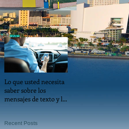
Featured Posts
Lo que usted necesita
El descuento de cinco
saber sobre los
dedos igual es un
mensajes de texto y la
crimen
conducción en Florida
Recent Posts