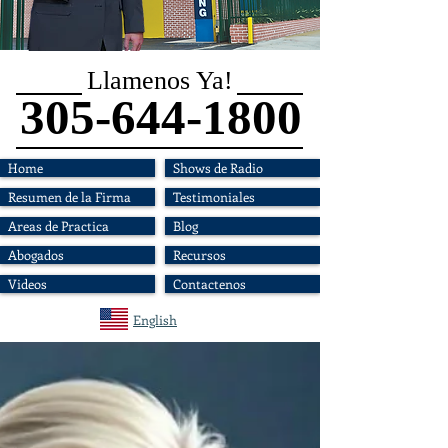
Llamenos Ya!
305-644-1800
Home
Shows de Radio
Resumen de la Firma
Testimoniales
Areas de Practica
Blog
Abogados
Recursos
Videos
Contactenos
English