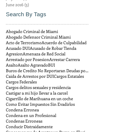
June 2016
(3)
3 posts
Search By Tags
Abogado Criminal de Miami
Abogado Defensor Criminal Miami
Acto de Terrorismo
Acuerdo de Culpabilidad
Acusado DUI
Acusado de Robar Tienda
Agresion
Amenaza de Red Social
Arrestado por Posesion
Arrestar Carrera
Asalto
Asalto Agravado
BUI
Buros de Credito No Reportaran Deudas por Multas
Caida de Arrestos por DUI
Cargos Estatales
Cargos Federales
Cargos delitos sexuales y residencia
Castigar a mi hijo llevar a la carcel
Cigarrillo de Marihuana en un coche
Como Evitar Impuestos Sin Evadirlos
Condena Erronea
Condena en un Profesional
Condenas Erroneas
Conducir Distraidamente