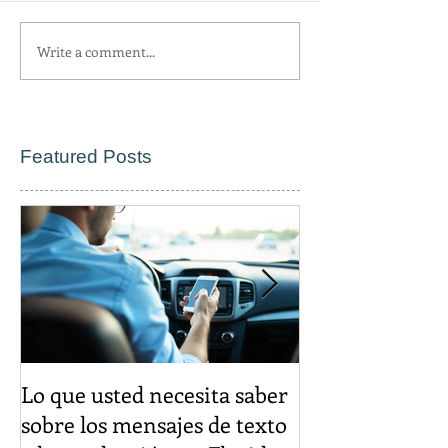
Write a comment...
Featured Posts
Lo que usted necesita saber
El descuento d
sobre los mensajes de texto
igual es un cr