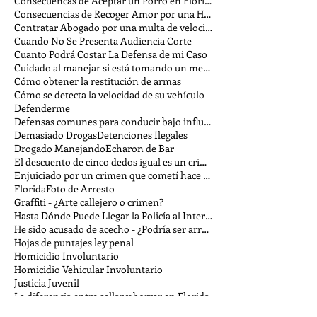
Consecuencas de Aceptar un Porro en Florida
Consecuencias de Recoger Amor por una Hora
Contratar Abogado por una multa de velocidad
Cuando No Se Presenta Audiencia Corte
Cuanto Podrá Costar La Defensa de mi Caso
Cuidado al manejar si está tomando un medicamento
Cómo obtener la restitución de armas
Cómo se detecta la velocidad de su vehículo
Defenderme
Defensas comunes para conducir bajo influencia
Demasiado Drogas
Detenciones Ilegales
Drogado Manejando
Echaron de Bar
El descuento de cinco dedos igual es un crimen
Enjuiciado por un crimen que cometí hace tiempo
Florida
Foto de Arresto
Graffiti - ¿Arte callejero o crimen?
Hasta Dónde Puede Llegar la Policía al Interrogar
He sido acusado de acecho - ¿Podría ser arrestado?
Hojas de puntajes ley penal
Homicidio Involuntario
Homicidio Vehicular Involuntario
Justicia Juvenil
La diferencia entre sellar y borrar en Florida
La fina línea entre encontrar y robar