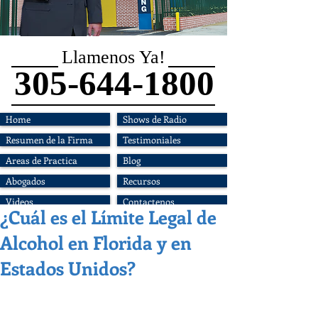
Llamenos Ya!
305-644-1800
Home
Shows de Radio
Resumen de la Firma
Testimoniales
Areas de Practica
Blog
Abogados
Recursos
Videos
Contactenos
¿Cuál es el Límite Legal de
Alcohol en Florida y en
Estados Unidos?