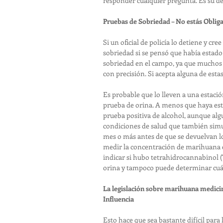
responder cualquier pregunta. Es su d
Pruebas de Sobriedad – No estás Obliga
Si un oficial de policía lo detiene y cr
sobriedad si se pensó que había estado
sobriedad en el campo, ya que muchos
con precisión. Si acepta alguna de est
Es probable que lo lleven a una estació
prueba de orina. A menos que haya es
prueba positiva de alcohol, aunque al
condiciones de salud que también simu
mes o más antes de que se devuelvan lo
medir la concentración de marihuana e
indicar si hubo tetrahidrocannabinol (T
orina y tampoco puede determinar cuá
La legislación sobre marihuana medicin
Influencia
Esto hace que sea bastante difícil par