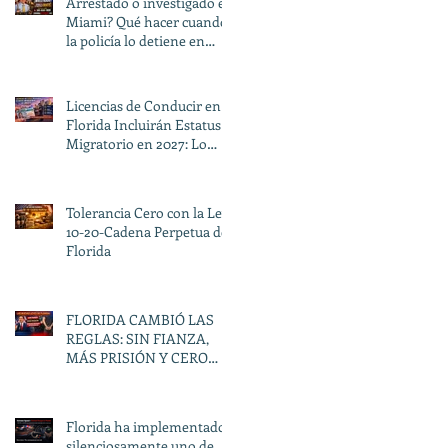
Arrestado o investigado en
Miami? Qué hacer cuando
la policía lo detiene en
Florida
Licencias de Conducir en
Florida Incluirán Estatus
Migratorio en 2027: Lo
Que Debe Saber en Miami
Tolerancia Cero con la Ley
10-20-Cadena Perpetua de
Florida
FLORIDA CAMBIÓ LAS
REGLAS: SIN FIANZA,
MÁS PRISIÓN Y CERO
SEGUNDAS
OPORTUNIDADES
Florida ha implementado
silenciosamente uno de