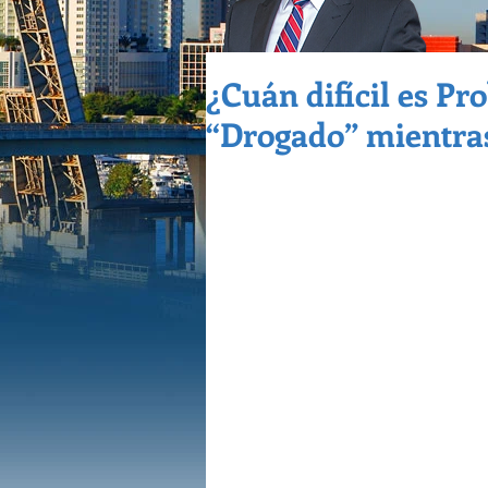
¿Cuán difícil es Pr
“Drogado” mientra