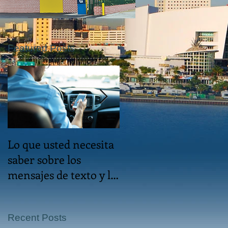
Featured Posts
Lo que usted necesita
El descuento de cinco
saber sobre los
dedos igual es un
mensajes de texto y la
crimen
conducción en Florida
Recent Posts