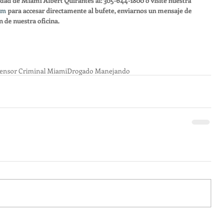
ad de Miami Albert Quirantes al: 305-644-1800 o visite nuestra 
om
 para accesar directamente al bufete, enviarnos un mensaje de 
 de nuestra oficina.
ensor Criminal Miami
Drogado Manejando