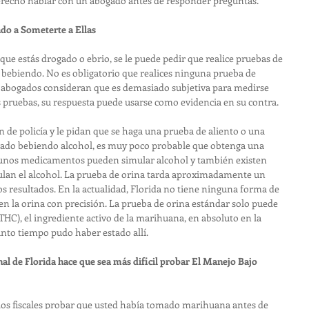
erecho hablar con un abogado antes de responder preguntas.
do a Someterte a Ellas
ee que estás drogado o ebrio, se le puede pedir que realice pruebas de 
 bebiendo. No es obligatorio que realices ninguna prueba de 
 abogados consideran que es demasiado subjetiva para medirse 
as pruebas, su respuesta puede usarse como evidencia en su contra.
n de policía y le pidan que se haga una prueba de aliento o una 
tado bebiendo alcohol, es muy poco probable que obtenga una 
gunos medicamentos pueden simular alcohol y también existen 
lan el alcohol. La prueba de orina tarda aproximadamente un 
s resultados. En la actualidad, Florida no tiene ninguna forma de 
n la orina con precisión. La prueba de orina estándar solo puede 
HC), el ingrediente activo de la marihuana, en absoluto en la 
nto tiempo pudo haber estado allí.
al de Florida hace que sea más difícil probar El Manejo Bajo 
a los fiscales probar que usted había tomado marihuana antes de 