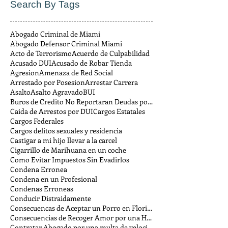
Search By Tags
Abogado Criminal de Miami
Abogado Defensor Criminal Miami
Acto de Terrorismo
Acuerdo de Culpabilidad
Acusado DUI
Acusado de Robar Tienda
Agresion
Amenaza de Red Social
Arrestado por Posesion
Arrestar Carrera
Asalto
Asalto Agravado
BUI
Buros de Credito No Reportaran Deudas por Multas
Caida de Arrestos por DUI
Cargos Estatales
Cargos Federales
Cargos delitos sexuales y residencia
Castigar a mi hijo llevar a la carcel
Cigarrillo de Marihuana en un coche
Como Evitar Impuestos Sin Evadirlos
Condena Erronea
Condena en un Profesional
Condenas Erroneas
Conducir Distraidamente
Consecuencas de Aceptar un Porro en Florida
Consecuencias de Recoger Amor por una Hora
Contratar Abogado por una multa de velocidad