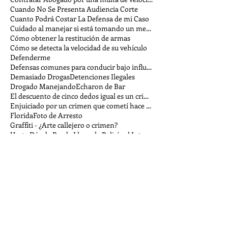
Cuando No Se Presenta Audiencia Corte
Cuanto Podrá Costar La Defensa de mi Caso
Cuidado al manejar si está tomando un medicamento
Cómo obtener la restitución de armas
Cómo se detecta la velocidad de su vehículo
Defenderme
Defensas comunes para conducir bajo influencia
Demasiado Drogas
Detenciones Ilegales
Drogado Manejando
Echaron de Bar
El descuento de cinco dedos igual es un crimen
Enjuiciado por un crimen que cometí hace tiempo
Florida
Foto de Arresto
Graffiti - ¿Arte callejero o crimen?
Hasta Dónde Puede Llegar la Policía al Interrogar
He sido acusado de acecho - ¿Podría ser arrestado?
Hojas de puntajes ley penal
Homicidio Involuntario
Homicidio Vehicular Involuntario
Justicia Juvenil
La diferencia entre sellar y borrar en Florida
La fina línea entre encontrar y robar
Libertad Condicional
Licencia Suspendida
Luchar Multa de Trafico