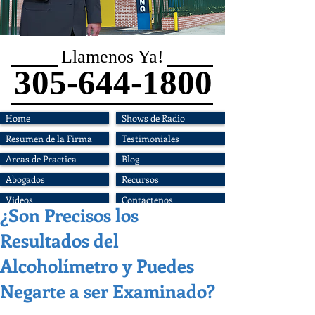
Llamenos Ya!
305-644-1800
Home
Shows de Radio
Resumen de la Firma
Testimoniales
Areas de Practica
Blog
Abogados
Recursos
Videos
Contactenos
¿Son Precisos los
Resultados del
Alcoholímetro y Puedes
Negarte a ser Examinado?