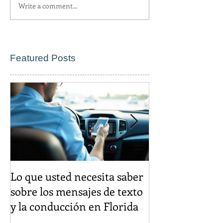
Write a comment...
Featured Posts
Lo que usted necesita saber
El descuento d
sobre los mensajes de texto
igual es un cr
y la conducción en Florida