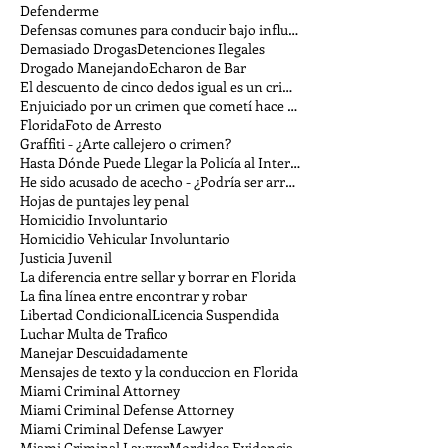
Defenderme
Defensas comunes para conducir bajo influencia
Demasiado Drogas
Detenciones Ilegales
Drogado Manejando
Echaron de Bar
El descuento de cinco dedos igual es un crimen
Enjuiciado por un crimen que cometí hace tiempo
Florida
Foto de Arresto
Graffiti - ¿Arte callejero o crimen?
Hasta Dónde Puede Llegar la Policía al Interrogar
He sido acusado de acecho - ¿Podría ser arrestado?
Hojas de puntajes ley penal
Homicidio Involuntario
Homicidio Vehicular Involuntario
Justicia Juvenil
La diferencia entre sellar y borrar en Florida
La fina línea entre encontrar y robar
Libertad Condicional
Licencia Suspendida
Luchar Multa de Trafico
Manejar Descuidadamente
Mensajes de texto y la conduccion en Florida
Miami Criminal Attorney
Miami Criminal Defense Attorney
Miami Criminal Defense Lawyer
Miami Criminal Lawyer
Mordidas Evidencia