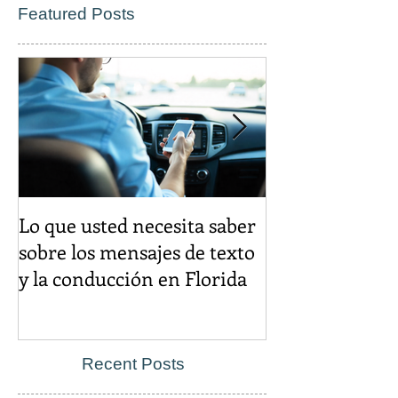
Featured Posts
Lo que usted necesita saber
El descuento d
sobre los mensajes de texto
igual es un cr
y la conducción en Florida
Recent Posts