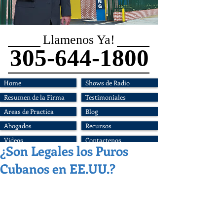
Llamenos Ya!
305-644-1800
Home
Shows de Radio
Resumen de la Firma
Testimoniales
Areas de Practica
Blog
Abogados
Recursos
Videos
Contactenos
¿Son Legales los Puros
Cubanos en EE.UU.?