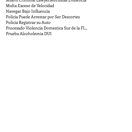
Multa Exceso de Velocidad
Navegar Bajo Influencia
Policia Puede Arrestar por Ser Descortes
Policia Registrar su Auto
Procesado Violencia Domestica Sur de la Florida
Prueba Alcoholemia DUI
Puedo negarme a una busqueda en mi auto?
Que Pasa Si Violo Mi Probatoria
Robando en Miami Florida
Sanciones por Ayudar e Instigar
Se puede condenar a personas locas por un crimen?
Stand Your Ground
Ver Carrera Callejera