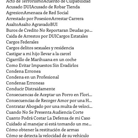
Acto de Terrorismo
Acuerdo de Culpabilidad
Acusado DUI
Acusado de Robar Tienda
Agresion
Amenaza de Red Social
Arrestado por Posesion
Arrestar Carrera
Asalto
Asalto Agravado
BUI
Buros de Credito No Reportaran Deudas por Multas
Caida de Arrestos por DUI
Cargos Estatales
Cargos Federales
Cargos delitos sexuales y residencia
Castigar a mi hijo llevar a la carcel
Cigarrillo de Marihuana en un coche
Como Evitar Impuestos Sin Evadirlos
Condena Erronea
Condena en un Profesional
Condenas Erroneas
Conducir Distraidamente
Consecuencas de Aceptar un Porro en Florida
Consecuencias de Recoger Amor por una Hora
Contratar Abogado por una multa de velocidad
Cuando No Se Presenta Audiencia Corte
Cuanto Podrá Costar La Defensa de mi Caso
Cuidado al manejar si está tomando un medicamento
Cómo obtener la restitución de armas
Cómo se detecta la velocidad de su vehículo