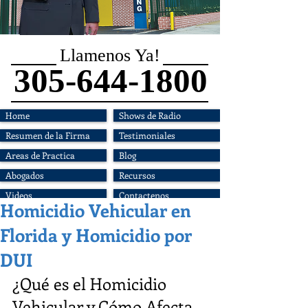
Llamenos Ya!
305-644-1800
Home
Shows de Radio
Resumen de la Firma
Testimoniales
Areas de Practica
Blog
Abogados
Recursos
Videos
Contactenos
Homicidio Vehicular en
Florida y Homicidio por
DUI
¿Qué es el Homicidio 
Vehicular y Cómo Afecta 