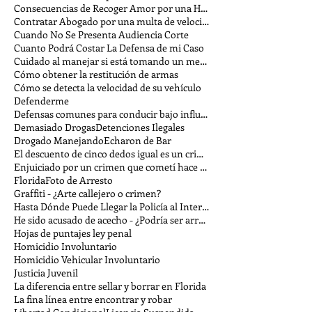
Consecuencias de Recoger Amor por una Hora
Contratar Abogado por una multa de velocidad
Cuando No Se Presenta Audiencia Corte
Cuanto Podrá Costar La Defensa de mi Caso
Cuidado al manejar si está tomando un medicamento
Cómo obtener la restitución de armas
Cómo se detecta la velocidad de su vehículo
Defenderme
Defensas comunes para conducir bajo influencia
Demasiado Drogas
Detenciones Ilegales
Drogado Manejando
Echaron de Bar
El descuento de cinco dedos igual es un crimen
Enjuiciado por un crimen que cometí hace tiempo
Florida
Foto de Arresto
Graffiti - ¿Arte callejero o crimen?
Hasta Dónde Puede Llegar la Policía al Interrogar
He sido acusado de acecho - ¿Podría ser arrestado?
Hojas de puntajes ley penal
Homicidio Involuntario
Homicidio Vehicular Involuntario
Justicia Juvenil
La diferencia entre sellar y borrar en Florida
La fina línea entre encontrar y robar