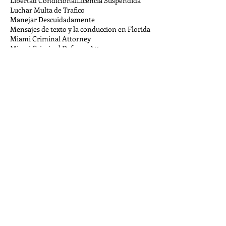
Libertad Condicional
Licencia Suspendida
Luchar Multa de Trafico
Manejar Descuidadamente
Mensajes de texto y la conduccion en Florida
Miami Criminal Attorney
Miami Criminal Defense Attorney
Miami Criminal Defense Lawyer
Miami Criminal Lawyer
Mordidas Evidencia
Multa Exceso de Velocidad
Navegar Bajo Influencia
Policia Puede Arrestar por Ser Descortes
Policia Registrar su Auto
Procesado Violencia Domestica Sur de la Florida
Prueba Alcoholemia DUI
Puedo negarme a una busqueda en mi auto?
Que Pasa Si Violo Mi Probatoria
Robando en Miami Florida
Sanciones por Ayudar e Instigar
Se puede condenar a personas locas por un crimen?
Stand Your Ground
Ver Carrera Callejera