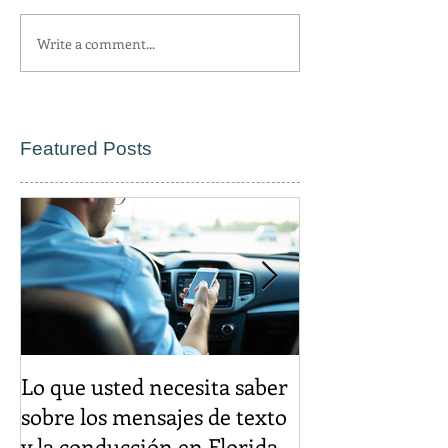
Write a comment...
Featured Posts
Lo que usted necesita saber
El descuento d
sobre los mensajes de texto
igual es un cr
y la conducción en Florida