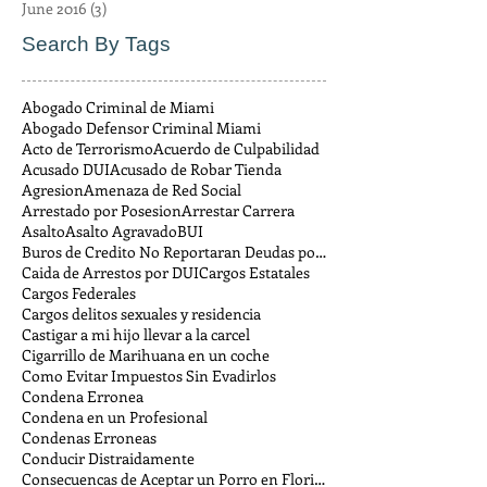
June 2016
(3)
3 posts
Search By Tags
Abogado Criminal de Miami
Abogado Defensor Criminal Miami
Acto de Terrorismo
Acuerdo de Culpabilidad
Acusado DUI
Acusado de Robar Tienda
Agresion
Amenaza de Red Social
Arrestado por Posesion
Arrestar Carrera
Asalto
Asalto Agravado
BUI
Buros de Credito No Reportaran Deudas por Multas
Caida de Arrestos por DUI
Cargos Estatales
Cargos Federales
Cargos delitos sexuales y residencia
Castigar a mi hijo llevar a la carcel
Cigarrillo de Marihuana en un coche
Como Evitar Impuestos Sin Evadirlos
Condena Erronea
Condena en un Profesional
Condenas Erroneas
Conducir Distraidamente
Consecuencas de Aceptar un Porro en Florida