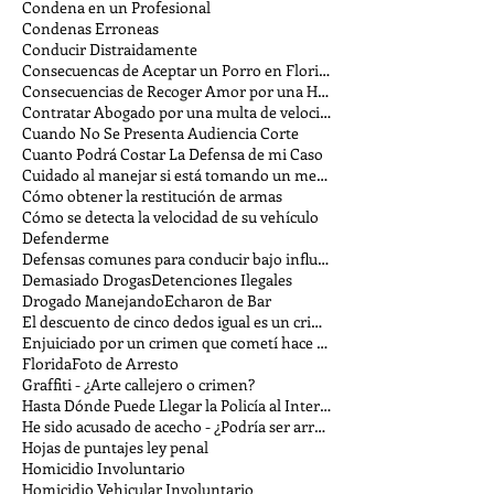
Condena en un Profesional
Condenas Erroneas
Conducir Distraidamente
Consecuencas de Aceptar un Porro en Florida
Consecuencias de Recoger Amor por una Hora
Contratar Abogado por una multa de velocidad
Cuando No Se Presenta Audiencia Corte
Cuanto Podrá Costar La Defensa de mi Caso
Cuidado al manejar si está tomando un medicamento
Cómo obtener la restitución de armas
Cómo se detecta la velocidad de su vehículo
Defenderme
Defensas comunes para conducir bajo influencia
Demasiado Drogas
Detenciones Ilegales
Drogado Manejando
Echaron de Bar
El descuento de cinco dedos igual es un crimen
Enjuiciado por un crimen que cometí hace tiempo
Florida
Foto de Arresto
Graffiti - ¿Arte callejero o crimen?
Hasta Dónde Puede Llegar la Policía al Interrogar
He sido acusado de acecho - ¿Podría ser arrestado?
Hojas de puntajes ley penal
Homicidio Involuntario
Homicidio Vehicular Involuntario