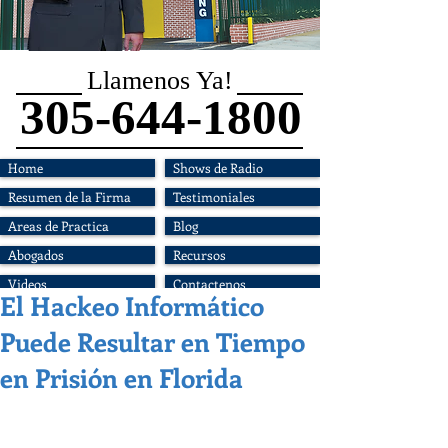
Llamenos Ya!
305-644-1800
Home
Shows de Radio
Resumen de la Firma
Testimoniales
Areas de Practica
Blog
Abogados
Recursos
Videos
Contactenos
El Hackeo Informático
Puede Resultar en Tiempo
en Prisión en Florida