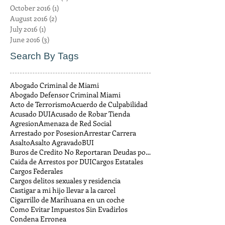
October 2016
(1)
1 post
August 2016
(2)
2 posts
July 2016
(1)
1 post
June 2016
(3)
3 posts
Search By Tags
Abogado Criminal de Miami
Abogado Defensor Criminal Miami
Acto de Terrorismo
Acuerdo de Culpabilidad
Acusado DUI
Acusado de Robar Tienda
Agresion
Amenaza de Red Social
Arrestado por Posesion
Arrestar Carrera
Asalto
Asalto Agravado
BUI
Buros de Credito No Reportaran Deudas por Multas
Caida de Arrestos por DUI
Cargos Estatales
Cargos Federales
Cargos delitos sexuales y residencia
Castigar a mi hijo llevar a la carcel
Cigarrillo de Marihuana en un coche
Como Evitar Impuestos Sin Evadirlos
Condena Erronea