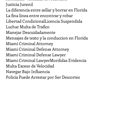
Justicia Juvenil
La diferencia entre sellar y borrar en Florida
La fina línea entre encontrar y robar
Libertad Condicional
Licencia Suspendida
Luchar Multa de Trafico
Manejar Descuidadamente
Mensajes de texto y la conduccion en Florida
Miami Criminal Attorney
Miami Criminal Defense Attorney
Miami Criminal Defense Lawyer
Miami Criminal Lawyer
Mordidas Evidencia
Multa Exceso de Velocidad
Navegar Bajo Influencia
Policia Puede Arrestar por Ser Descortes
Policia Registrar su Auto
Procesado Violencia Domestica Sur de la Florida
Prueba Alcoholemia DUI
Puedo negarme a una busqueda en mi auto?
Que Pasa Si Violo Mi Probatoria
Robando en Miami Florida
Sanciones por Ayudar e Instigar
Se puede condenar a personas locas por un crimen?
Stand Your Ground
Ver Carrera Callejera