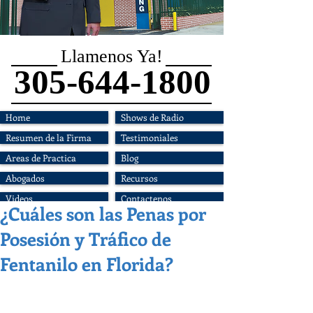
Llamenos Ya!
305-644-1800
Home
Shows de Radio
Resumen de la Firma
Testimoniales
Areas de Practica
Blog
Abogados
Recursos
Videos
Contactenos
¿Cuáles son las Penas por
Posesión y Tráfico de
Fentanilo en Florida?