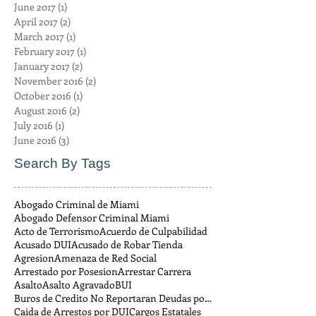
June 2017
(1)
1 post
April 2017
(2)
2 posts
March 2017
(1)
1 post
February 2017
(1)
1 post
January 2017
(2)
2 posts
November 2016
(2)
2 posts
October 2016
(1)
1 post
August 2016
(2)
2 posts
July 2016
(1)
1 post
June 2016
(3)
3 posts
Search By Tags
Abogado Criminal de Miami
Abogado Defensor Criminal Miami
Acto de Terrorismo
Acuerdo de Culpabilidad
Acusado DUI
Acusado de Robar Tienda
Agresion
Amenaza de Red Social
Arrestado por Posesion
Arrestar Carrera
Asalto
Asalto Agravado
BUI
Buros de Credito No Reportaran Deudas por Multas
Caida de Arrestos por DUI
Cargos Estatales