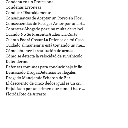
Condena en un Profesional
Condenas Erroneas
Conducir Distraidamente
Consecuencas de Aceptar un Porro en Florida
Consecuencias de Recoger Amor por una Hora
Contratar Abogado por una multa de velocidad
Cuando No Se Presenta Audiencia Corte
Cuanto Podrá Costar La Defensa de mi Caso
Cuidado al manejar si está tomando un medicamento
Cómo obtener la restitución de armas
Cómo se detecta la velocidad de su vehículo
Defenderme
Defensas comunes para conducir bajo influencia
Demasiado Drogas
Detenciones Ilegales
Drogado Manejando
Echaron de Bar
El descuento de cinco dedos igual es un crimen
Enjuiciado por un crimen que cometí hace tiempo
Florida
Foto de Arresto
Graffiti - ¿Arte callejero o crimen?
Hasta Dónde Puede Llegar la Policía al Interrogar
He sido acusado de acecho - ¿Podría ser arrestado?
Hojas de puntajes ley penal
Homicidio Involuntario
Homicidio Vehicular Involuntario