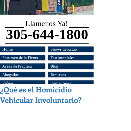
Llamenos Ya!
305-644-1800
Home
Shows de Radio
Resumen de la Firma
Testimoniales
Areas de Practica
Blog
Abogados
Recursos
Videos
Contactenos
¿Qué es el Homicidio
Vehicular Involuntario?