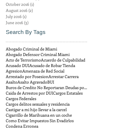
October 2016
(1)
1 post
August 2016
(2)
2 posts
July 2016
(1)
1 post
June 2016
(3)
3 posts
Search By Tags
Abogado Criminal de Miami
Abogado Defensor Criminal Miami
Acto de Terrorismo
Acuerdo de Culpabilidad
Acusado DUI
Acusado de Robar Tienda
Agresion
Amenaza de Red Social
Arrestado por Posesion
Arrestar Carrera
Asalto
Asalto Agravado
BUI
Buros de Credito No Reportaran Deudas por Multas
Caida de Arrestos por DUI
Cargos Estatales
Cargos Federales
Cargos delitos sexuales y residencia
Castigar a mi hijo llevar a la carcel
Cigarrillo de Marihuana en un coche
Como Evitar Impuestos Sin Evadirlos
Condena Erronea